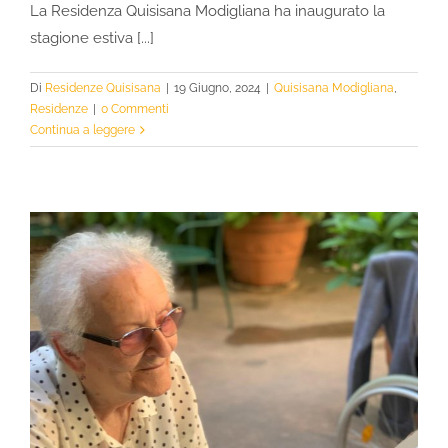
La Residenza Quisisana Modigliana ha inaugurato la
stagione estiva [...]
Di
Residenze Quisisana
|
19 Giugno, 2024
|
Quisisana Modigliana
,
Residenze
|
0 Commenti
Continua a leggere