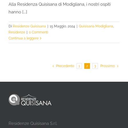
Alla Residenza Quisisana di Modigliana, i nostri ospiti
hanno [...]
Di
Residenze Quisisana
|
15 Maggio, 2024
|
Quisisana Modigliana
,
Residenze
|
0 Commenti
Continua a leggere
Precedente
1
2
3
Prossimo
Residenze Quisisana S.r.l.