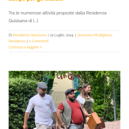
Tra le numerose attività proposte dalla Residenza
Quisisana di [...]
Di
Residenze Quisisana
|
22 Luglio, 2024
|
Quisisana Modigliana
,
Residenze
|
0 Commenti
Continua a leggere