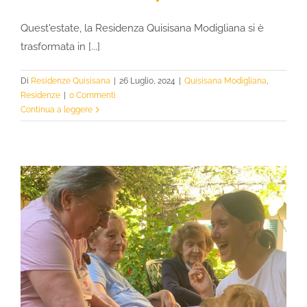
Quest'estate, la Residenza Quisisana Modigliana si è
trasformata in [...]
Di
Residenze Quisisana
|
26 Luglio, 2024
|
Quisisana Modigliana
,
Residenze
|
0 Commenti
Continua a leggere