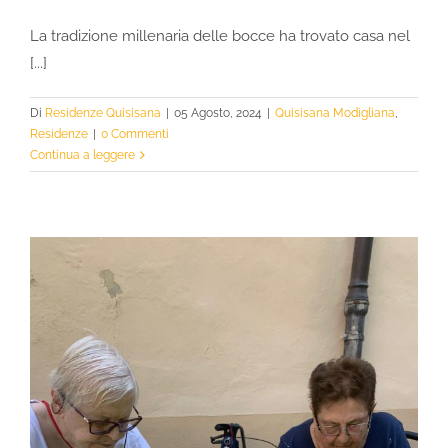
La tradizione millenaria delle bocce ha trovato casa nel
[...]
Di
Residenze Quisisana
|
05 Agosto, 2024
|
Quisisana Modigliana
,
Residenze
|
0 Commenti
Continua a leggere