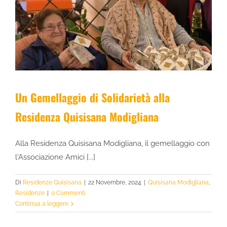
Un Gemellaggio di Solidarietà alla
Residenza Quisisana Modigliana
Alla Residenza Quisisana Modigliana, il gemellaggio con
l'Associazione Amici [...]
Di
Residenze Quisisana
|
22 Novembre, 2024
|
Quisisana Modigliana
,
Residenze
|
0 Commenti
Continua a leggere