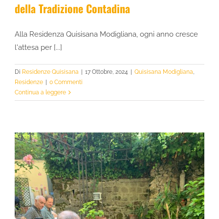
della Tradizione Contadina
Alla Residenza Quisisana Modigliana, ogni anno cresce
l'attesa per [...]
Di
Residenze Quisisana
|
17 Ottobre, 2024
|
Quisisana Modigliana
,
Residenze
|
0 Commenti
Continua a leggere