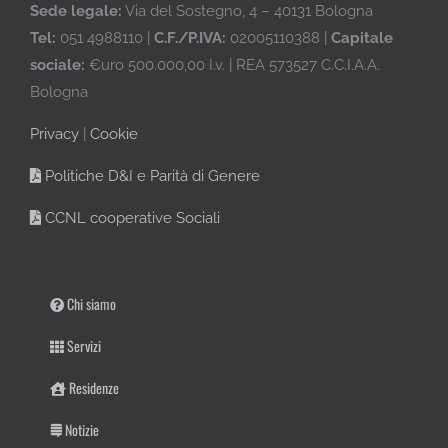
Sede legale:
Via del Sostegno, 4 – 40131 Bologna
Tel:
051 4988110 |
C.F./P.IVA:
02005110388 |
Capitale
sociale:
€uro 500.000,00 I.v. | REA 573527 C.C.I.A.A.
Bologna
Privacy
|
Cookie
Politiche D&I e Parità di Genere
CCNL cooperative Sociali
Chi siamo
Servizi
Residenze
Notizie