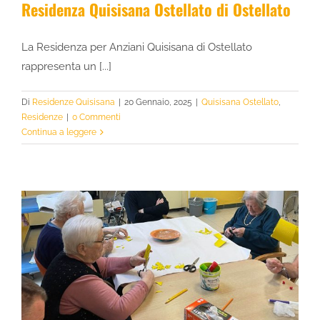
Residenza Quisisana Ostellato di Ostellato
La Residenza per Anziani Quisisana di Ostellato
rappresenta un [...]
Di
Residenze Quisisana
|
20 Gennaio, 2025
|
Quisisana Ostellato
,
Residenze
|
0 Commenti
Continua a leggere