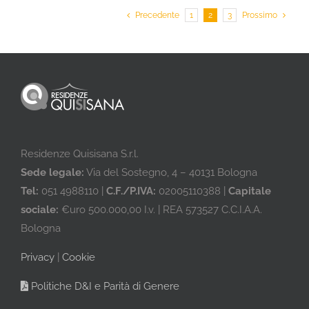
Precedente
1
2
3
Prossimo
Residenze Quisisana S.r.l.
Sede legale:
Via del Sostegno, 4 – 40131 Bologna
Tel:
051 4988110 |
C.F./P.IVA:
02005110388 |
Capitale
sociale:
€uro 500.000,00 I.v. | REA 573527 C.C.I.A.A.
Bologna
Privacy
|
Cookie
Politiche D&I e Parità di Genere