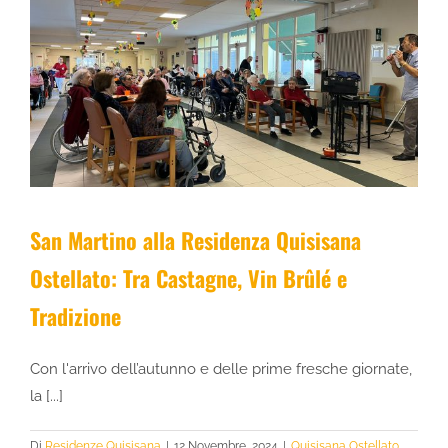
San Martino alla Residenza Quisisana
Ostellato: Tra Castagne, Vin Brûlé e
Tradizione
Con l'arrivo dell’autunno e delle prime fresche giornate,
la [...]
Di
Residenze Quisisana
|
12 Novembre, 2024
|
Quisisana Ostellato
,