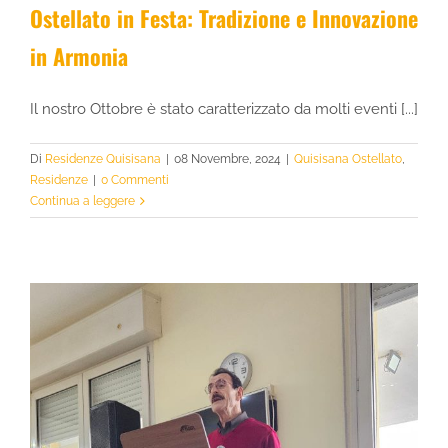
Ostellato in Festa: Tradizione e Innovazione
in Armonia
Il nostro Ottobre è stato caratterizzato da molti eventi [...]
Di
Residenze Quisisana
|
08 Novembre, 2024
|
Quisisana Ostellato
,
Residenze
|
0 Commenti
Continua a leggere