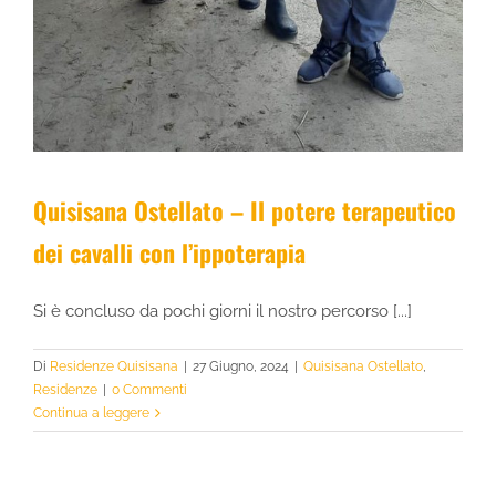
Quisisana Ostellato – Il potere terapeutico
dei cavalli con l’ippoterapia
Si è concluso da pochi giorni il nostro percorso [...]
Di
Residenze Quisisana
|
27 Giugno, 2024
|
Quisisana Ostellato
,
Residenze
|
0 Commenti
Continua a leggere