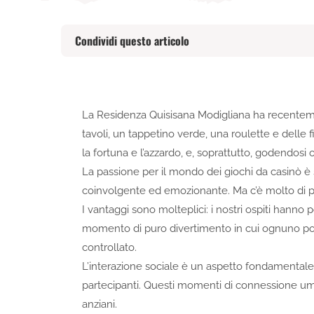
Condividi questo articolo
La Residenza Quisisana Modigliana ha recenteme
tavoli, un tappetino verde, una roulette e delle 
la fortuna e l’azzardo, e, soprattutto, godendosi o
La passione per il mondo dei giochi da casinò è s
coinvolgente ed emozionante. Ma c’è molto di più
I vantaggi sono molteplici: i nostri ospiti hanno p
momento di puro divertimento in cui ognuno pot
controllato.
L’interazione sociale è un aspetto fondamentale de
partecipanti. Questi momenti di connessione um
anziani.