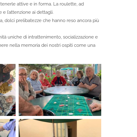
ntenerle attive e in forma. La roulette, ad
e l’attenzione ai dettagli.
ta, dolci prelibatezze che hanno reso ancora più
ità uniche di intrattenimento, socializzazione e
nere nella memoria dei nostri ospiti come una