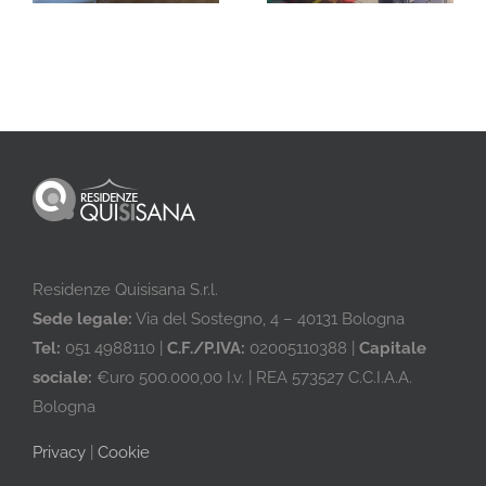
Quisisana Rimini
di Siena
Residenze Quisisana S.r.l.
Sede legale:
Via del Sostegno, 4 – 40131 Bologna
Tel:
051 4988110 |
C.F./P.IVA:
02005110388 |
Capitale
sociale:
€uro 500.000,00 I.v. | REA 573527 C.C.I.A.A.
Bologna
Privacy
|
Cookie