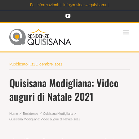
Salta
Per informazioni:
|
info@residenzequisisana.it
al
YouTube
contenuto
Pubblicato il 21 Dicembre, 2021
Quisisana Modigliana: Video
auguri di Natale 2021
Home
Residenze
Quisisana Modigliana
Quisisana Modigliana: Video auguri di Natale 2021