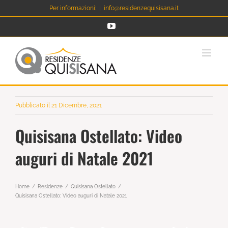
Salta
Per informazioni:
|
info@residenzequisisana.it
al
YouTube
contenuto
Pubblicato il 21 Dicembre, 2021
Quisisana Ostellato: Video
auguri di Natale 2021
Home
Residenze
Quisisana Ostellato
Quisisana Ostellato: Video auguri di Natale 2021