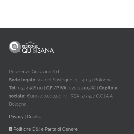
Residenze Quisisana S.r.l.
Sede legale:
Via del Sostegno, 4 – 40131 Bologna
Tel:
051 4988110 |
C.F./P.IVA:
02005110388 |
Capitale
sociale:
€uro 500.000,00 I.v. | REA 573527 C.C.I.A.A.
Bologna
Privacy
|
Cookie
Politiche D&I e Parità di Genere