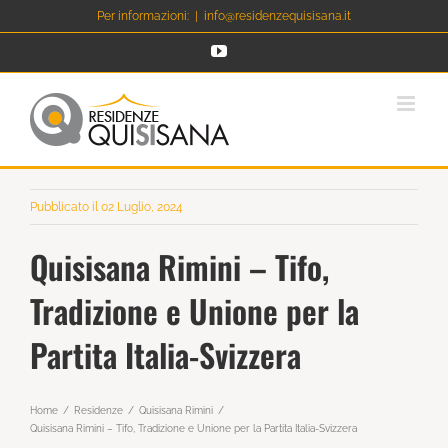
Salta
Per informazioni:
|
info@residenzequisisana.it
al
YouTube
contenuto
Pubblicato il 02 Luglio, 2024
Quisisana Rimini – Tifo,
Tradizione e Unione per la
Partita Italia-Svizzera
Home
Residenze
Quisisana Rimini
Quisisana Rimini – Tifo, Tradizione e Unione per la Partita Italia-Svizzera