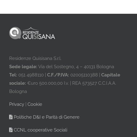
Residenze Quisisana S.r.l.
Sede legale:
Via del Sostegno, 4 – 40131 Bologna
Tel:
051 4988110 |
C.F./P.IVA:
02005110388 |
Capitale
sociale:
€uro 500.000,00 I.v. | REA 573527 C.C.I.A.A.
Bologna
Privacy
|
Cookie
Politiche D&I e Parità di Genere
CCNL cooperative Sociali