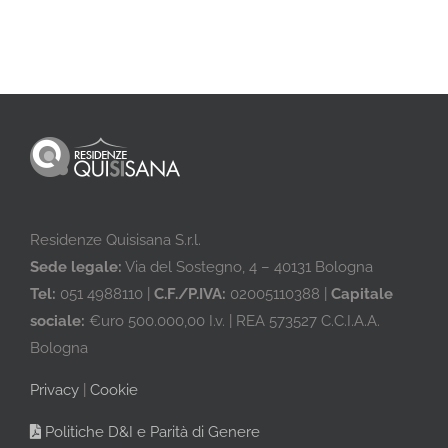
Residenze Quisisana S.r.l.
Sede legale:
Via del Sostegno, 4 – 40131 Bologna
Tel:
051 4988110 |
C.F./P.IVA:
02005110388 |
Capitale
sociale:
€uro 500.000,00 I.v. | REA 573527 C.C.I.A.A.
Bologna
Privacy
|
Cookie
Politiche D&I e Parità di Genere