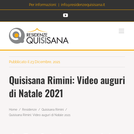
Salta
Per informazioni:
|
info@residenzequisisana.it
al
YouTube
contenuto
Pubblicato il 23 Dicembre, 2021
Quisisana Rimini: Video auguri
di Natale 2021
Home
Residenze
Quisisana Rimini
Quisisana Rimini: Video auguri di Natale 2021