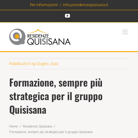
Salta
Per informazioni:
|
info@residenzequisisana.it
al
YouTube
contenuto
Pubblicato il 09 Giugno, 2022
Formazione, sempre più
strategica per il gruppo
Quisisana
Home
Residenze Quisisana
Formazione, sempre più strategica per il gruppo Quisisana