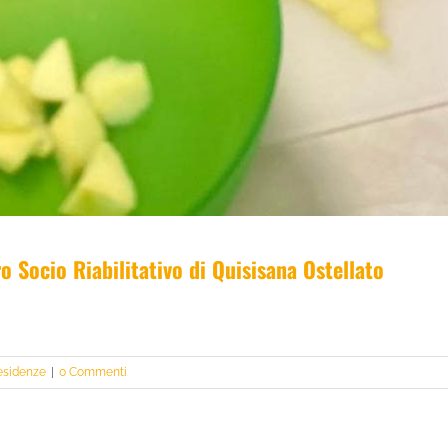
o Socio Riabilitativo di Quisisana Ostellato
esidenze
|
0 Commenti