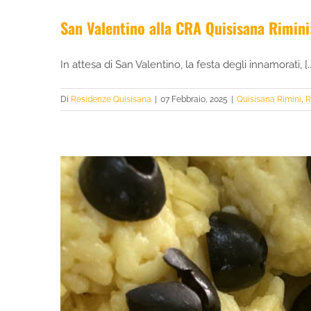
San Valentino alla CRA Quisisana Rimini:
In attesa di San Valentino, la festa degli innamorati, [..
Di
Residenze Quisisana
|
07 Febbraio, 2025
|
Quisisana Rimini
,
R