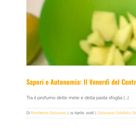
Sapori e Autonomia: Il Venerdì del Centr
Tra il profumo delle mele e della pasta sfoglia [...]
Di
Residenze Quisisana
|
21 Aprile, 2026
|
Quisisana Ostellato
,
R