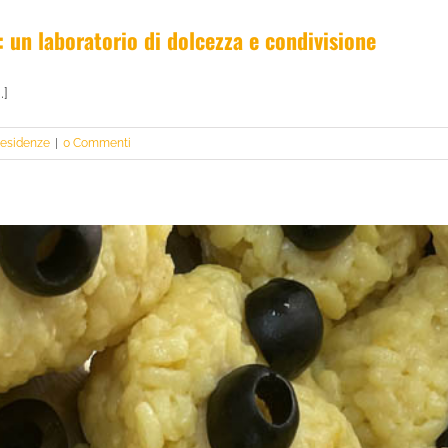
 un laboratorio di dolcezza e condivisione
.]
esidenze
|
0 Commenti