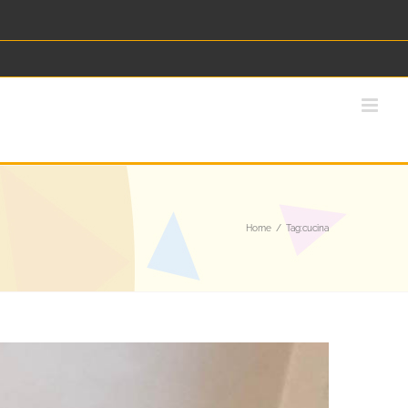
Home
Tag:
cucina