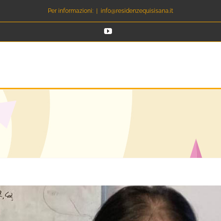
Per informazioni:
|
info@residenzequisisana.it
YouTube